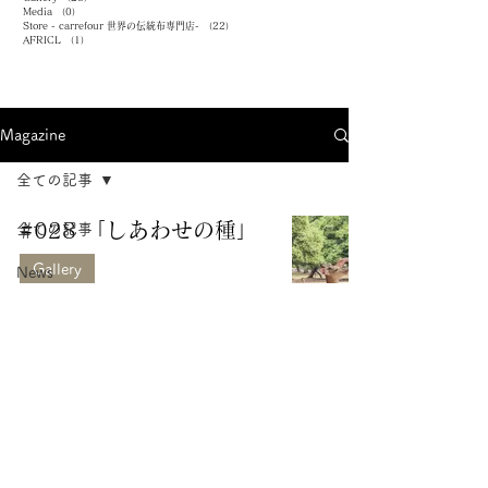
Media
（0）
0件の記事
Store - carrefour 世界の伝統布専門店-
（22）
22件の記事
AFRICL
（1）
1件の記事
Magazine
全ての記事
#028 「しあわせの種」
全ての記事
Gallery
News
Story
2024年1月7日
Gallery
Media
Store -
Share
carrefour 世界