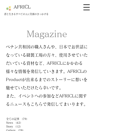
AFRICL
​​凛と生きるすべての人に笑顔のきっかけを
Magazine
ベナン共和国の職人さんや、日本でお世話に
なっている縫製工場の方々、使用させていた
だいている資材など、AFRICLにかかわる
様々な情報を発信していきます。AFRICLの
Productが出来るまでのストーリーに想いを
馳せていただけたら幸いです。
​また、イベントへの参加などAFRICLに関す
るニュースもこちらで発信してまいります。
全ての記事
（79）
79件の記事
News
（42）
42件の記事
Story
（12）
12件の記事
Gallery
（28）
28件の記事