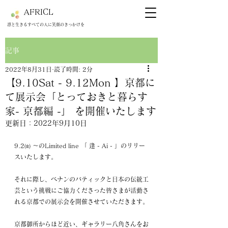
AFRICL
​​凛と生きるすべての人に笑顔のきっかけを
記事
2022年8月31日
読了時間: 2分
【9.10Sat - 9.12Mon 】京都に
て展示会「とっておきと暮らす
家- 京都編 -」 を開催いたします
更新日：
2022年9月10日
9.2㈮ ～のLimited line 「 逢 - Ai - 」のリリー
スいたします。
それに際し、ベナンのバティックと日本の伝統工
芸という挑戦にご協力くださった皆さまが活動さ
れる京都での展示会を開催させていただきます。
京都御所からほど近い、ギャラリー八角さんをお