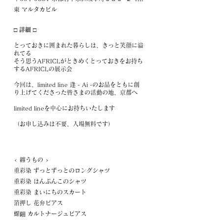
東 マルタカビル
□ 詳細 □
とっておきに囲まれた暮らしは、きっと笑顔に溢
れてる
そう思うAFRICLがときめくとっておきをお持ち
するAFRICLの展示会
今回は、limited line 逢 - Ai -のお品をともに創
り上げてくださった皆さまの活動の地、京都へ
limited lineを中心にお持ちいたします
（お申し込みは不要、入場無料です）
< 纏うもの >
重彩染 ずっとずっとのロングシャツ
重彩染 はんぶんこのシャツ
重彩染 まいにちのスカート
箔押し 花弁ピアス
螺鈿 カルトナージュピアス