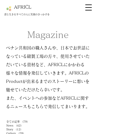
AFRICL
​​凛と生きるすべての人に笑顔のきっかけを
Magazine
ベナン共和国の職人さんや、日本でお世話に
なっている縫製工場の方々、使用させていた
だいている資材など、AFRICLにかかわる
様々な情報を発信していきます。AFRICLの
Productが出来るまでのストーリーに想いを
馳せていただけたら幸いです。
​また、イベントへの参加などAFRICLに関す
るニュースもこちらで発信してまいります。
全ての記事
（79）
79件の記事
News
（42）
42件の記事
Story
（12）
12件の記事
Gallery
（28）
28件の記事