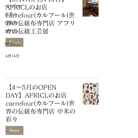
carrefour
AFRICLのお店
世界の
carrefour(カルフール)世
界の伝統布専門店 アフリ
伝統布
カの伝統工芸展
専門店-
News
AFRICL
6月14日
【4～5月のOPEN
DAY】AFRICLのお店
carrefour(カルフール)世
界の伝統布専門店 中米の
彩り
News