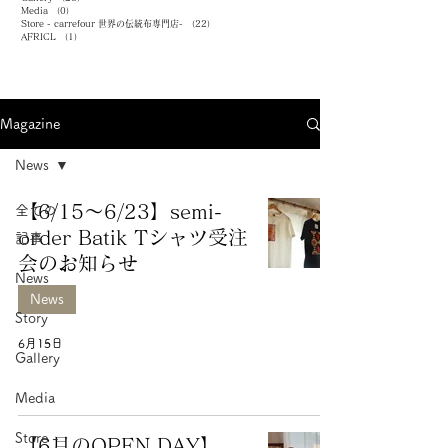
Media
（0）
0件の記事
Store - carrefour 世界の伝統布専門店-
（22）
22件の記事
AFRICL
（1）
1件の記事
Magazine
News
【6/15～6/23】semi-
全ての
order Batik Tシャツ受注
記事
会のお知らせ
News
News
Story
6月15日
Gallery
Media
Store -
【6月のOPEN DAY】