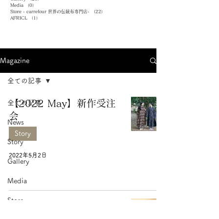
Media
（0）
0件の記事
Store - carrefour 世界の伝統布専門店-
（22）
22件の記事
AFRICL
（1）
1件の記事
Magazine
全ての記事
【2022 May】新作受注
全ての記事
会
News
Story
Story
2022年5月2日
Gallery
Media
Store -
#012「ぴったり探し」
carrefour 世界