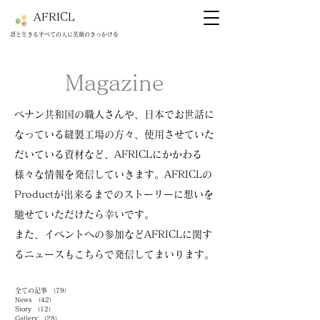
AFRICL
​​凛と生きるすべての人に笑顔のきっかけを
Magazine
ベナン共和国の職人さんや、日本でお世話に
なっている縫製工場の方々、使用させていた
だいている資材など、AFRICLにかかわる
様々な情報を発信していきます。AFRICLの
Productが出来るまでのストーリーに想いを
馳せていただけたら幸いです。
​また、イベントへの参加などAFRICLに関す
るニュースもこちらで発信してまいります。
全ての記事
（79）
79件の記事
News
（42）
42件の記事
Story
（12）
12件の記事
Gallery
（28）
28件の記事