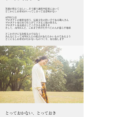
笑顔が増えてほしい…そう願う過程や結果において
どこかにしわ寄せがいってしまっては意味がない
AFRICLは
プロダクトの根幹を担う、伝統文化の担い手である職人さん
プロダクトを日本で仕上げて下さる工場の皆さん
プロダクトをお迎えしてくださるお客さま
そして、AFRICLと、これまで挙げたすべての人が暮らす地球
どこかだけに気を配るのではなく
みんなにとってAFRICLとの接点があたたかいものであるよう
どこにもしわ寄せが行かないものづくり、を目指します
とっておかない、とっておき