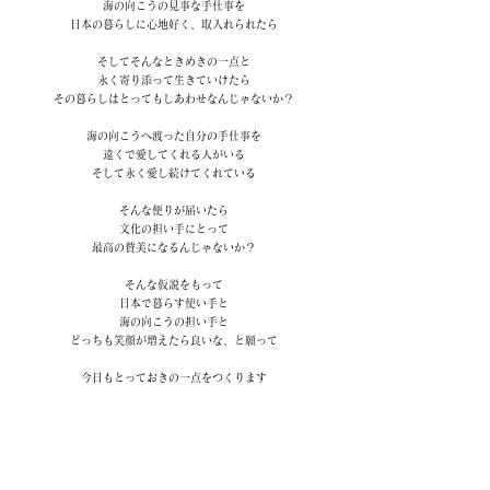
海の向こうの見事な手仕事を
日本の暮らしに心地好く、取入れられたら
そしてそんなときめきの一点と
永く寄り添って生きていけたら
その暮らしはとってもしあわせなんじゃないか？
海の向こうへ渡った自分の手仕事を
遠くで愛してくれる人がいる
そして永く愛し続けてくれている
そんな便りが届いたら
文化の担い手にとって
最高の賛美になるんじゃないか？
そんな仮説をもって
日本で暮らす使い手と
海の向こうの担い手と
どっちも笑顔が増えたら良いな、と願って
今日もとっておきの一点をつくります
Concept