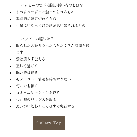
ハッピーの賞味期限が長いものとは？
すべすべでずっと触ってられるもの
本能的に愛着がわくもの
一緒にいた人との会話が思い出されるもの
ハッピーの秘訣は？
限られた大好きな人たちとたくさん時間を過
ごす
愛は臆さず伝える
正しく逃げる
眠い時は寝る
モノ・コト・情報を持ちすぎない
何にでも頼る
コミュニケーションを取る
心と頭のバランスを取る
思いついたわくわくはすぐ実行する。
Gallery Top