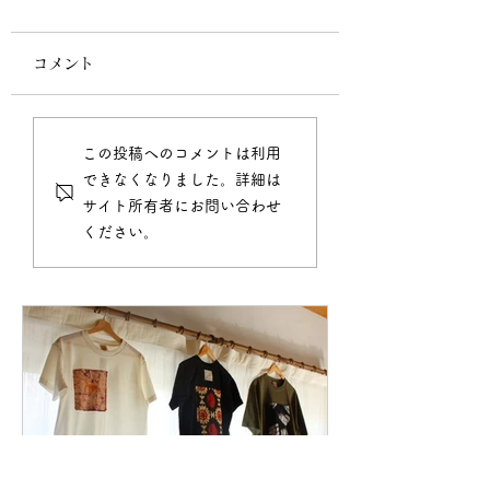
コメント
#004 「大人の
#005 「真摯、本気、
この投稿へのコメントは利用
できなくなりました。詳細は
時々あそび」
サイト所有者にお問い合わせ
ください。