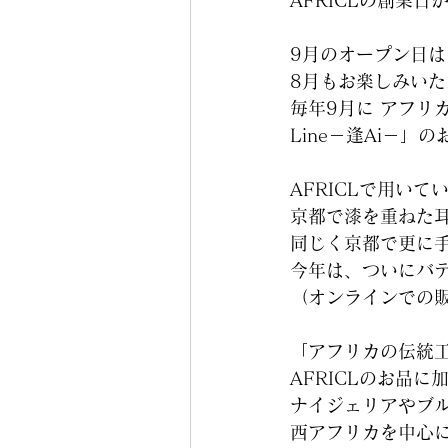
AFRICLの創業
9月のオープン日は
8月もお楽しみいた
毎年9月に アフリ
Line－逢Ai－」
AFRICLで用い
京都で漆を重ねた
同じく京都で更に
今年は、ついにバ
（オンラインでの販売
「アフリカの伝統
AFRICLのお品に
ナイジェリアやブ
西アフリカを中心