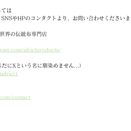
しては
SNSやHPのコンタクトより、お問い合わせくださいま
four世界の伝統布専門店
gram.com/africlproducts/
er。未だにXという名に馴染めません…）
aafricl1
.com/contact