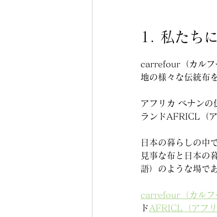
1. 私たち
carrefour
地の様々な伝統布
アフリカ ベナン
ランドAFRICL
日本の暮らしの中
見事な布と日本の
語）のような場で
carrefour（
ド
AFRICL（ア