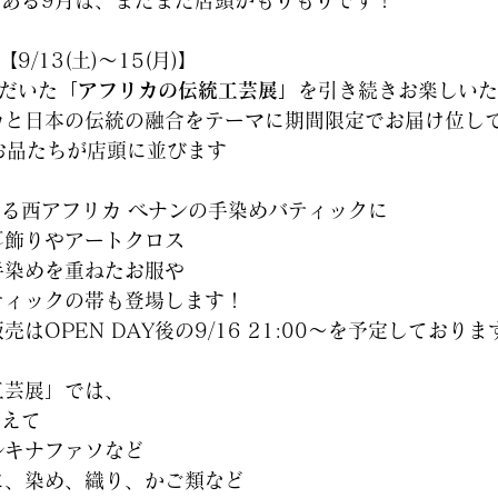
日がある9月は、またまた店頭がもりもりです！
【
9/13(土)～15(月)
】
だいた
「アフリカの伝統工芸展」
を引き続きお楽しいた
カと日本の伝統の融合をテーマに期間限定でお届け位している
のお品たちが店頭に並びます
ている西アフリカ ベナンの手染めバティックに
耳飾りやアートクロス
手染めを重ねたお服や
ティックの帯も登場します！
はOPEN DAY後の9/16 21:00～を予定しておりま
工芸展」では、
加えて
ルキナファソなど
に、染め、織り、かご類など