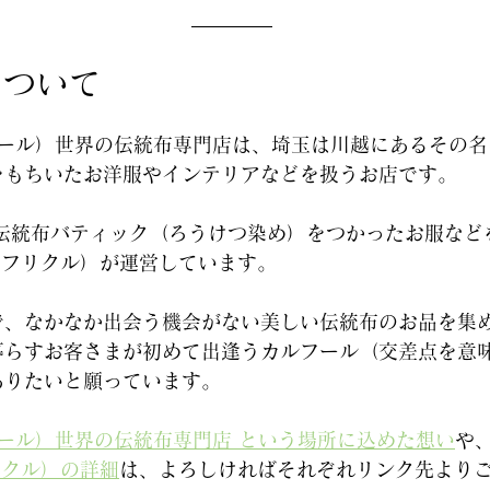
について
（カルフール）世界の伝統布専門店は、埼玉は川越にあるその
をもちいたお洋服やインテリアなどを扱うお店です。
の伝統布バティック（ろうけつ染め）をつかったお服など
（アフリクル）が運営しています。
で、なかなか出会う機会がない美しい伝統布のお品を集
暮らすお客さまが初めて出逢うカルフール（交差点を意
ありたいと願っています。
カルフール）世界の伝統布専門店 という場所に込めた想い
や
フリクル）の詳細
は、よろしければそれぞれリンク先より