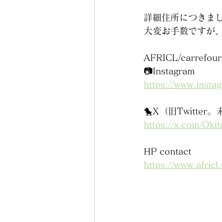
詳細住所につきま
大変お手数ですが、
AFRICL/carre
📷Instagram
https://www.insta
🐤X（旧Twitt
https://x.com/Okit
HP contact
https://www.africl