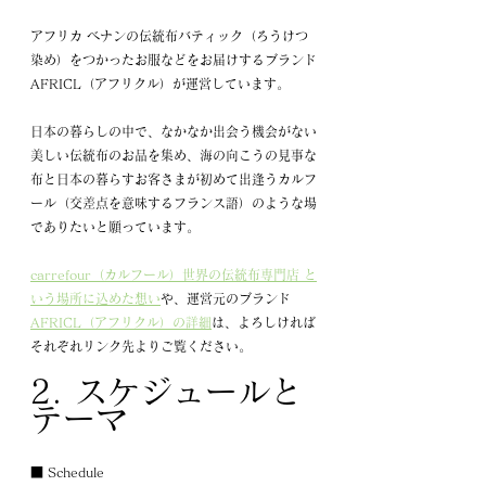
アフリカ ベナンの伝統布バティック（ろうけつ
染め）をつかったお服などをお届けするブランド
AFRICL（アフリクル）が運営しています。
日本の暮らしの中で、なかなか出会う機会がない
美しい伝統布のお品を集め、海の向こうの見事な
布と日本の暮らすお客さまが初めて出逢うカルフ
ール（交差点を意味するフランス語）のような場
でありたいと願っています。
carrefour（カルフール）世界の伝統布専門店 と
いう場所に込めた想い
や、運営元のブランド
AFRICL（アフリクル）の詳細
は、よろしければ
それぞれリンク先よりご覧ください。
2. スケジュールと
テーマ
■ Schedule