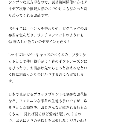
シンプルな正方形なので、風呂敷同様使い方はア
イデア次第で無限大
春のおでかけにも
ぴたっと寄
り添ってくれるお品です。
 Sサイズは、ハンカチ替わりや、ピクニックのお
弁当を包んだり、ランチョンマットのようにも
◎ 春らしい色合いのデザインも色々！
Lサイズはベビーやキッズのおくるみ、ブランケ
ットとして使い勝手がよく春のギフトシーズンに
もぴったり。お出掛け先でちょっと冷えるなとい
う時に羽織ったり掛けたりするのにも重宝しま
す。
日本で見かけるブロックプリントは華奢なお花柄
など、フェミニンな印象の生地も多いですが、ゆ
るりとした動物や、おじさんなど癒される柄もた
くさん！ 見れば見るほど愛着が湧いてくるの
で、お気に入りの柄探しをお楽しみくださいね！