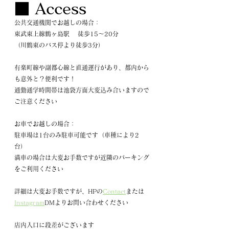
■ Access
公共交通機関でお越しの場合：
東武東上線鶴ヶ島駅 　徒歩15～20分
（川鶴東のバス停より徒歩3分）
有楽町線や副都心線と直通運行があり、都内から
も意外と？便利です！
通勤通学時間帯は池袋方面大変込み合いますので
ご注意ください
お車でお越しの場合：
駐車場は1台のみ駐車可能です（車種により2
台）
満車の場合は大変お手数ですが近隣のパーキング
をご利用ください
詳細は大変お手数ですが、HPの
Contact
または
Instagram
DMよりお問い合わせください
店内入口に段差がございます