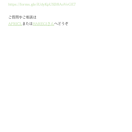
https://forms.gle/iUdyKpUXB8AoVeGE7
ご質問やご相談は
AFRICL
または
HAREGIさん
へどうぞ