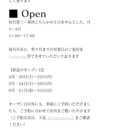
して参ります
■ Open
毎月第三～第四ごちらかの土日を中心とした、月
3～4日
11:00～17:00
毎月月末に、翌々月までの営業日のご案内を
Instagram
等でさせていただいております
【直近のオープン日】
4月：20日(土)～22日(月)
5月：24日(土)～26日(月)
6月：21日(金)～23日(日)
オープン日以外にも、事前にご予約いただけまし
たら、ご予約に合わせて店内をご覧いただけます
（ご予約方法は、下記
【Reservation】
をご確認
ください）