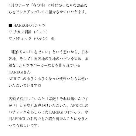
4月のテーマ「春の伴」に特にぴったりなお品た
ちをピックアップしてご紹介させていただます。
■ HAREGIのTシャツ
▽ チカン刺繍（インド）
▽ バティック（ベナン） 他
「服作りのゴミをゼロに」という想いから、日本
各地、そして世界各地の生地のハギレを集め、素
敵なTシャツやパーカーなどを作られている
HAREGIさん
AFRICLの小さく小さくなった残布たちもお使い
いただいています◎
店頭で着用していると「素敵！それは無いんです
が？」と何度もお声がけいただいた、AFRICLの
バティックをあしらったHAREGIのTシャツ。今
回AFRICLのお店でもご紹介出来ることになりと
っても嬉しいです。