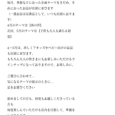
毎月、季節などに沿った企画テーマをさだめ、そ
れに沿ったお品が店頭に並びます
（一部お品は定番品として、いつも店頭におりま
す）
4月のテーマは【春の伴】
次回、5月のテーマは【子供も大人も満ちる初
夏】
4～5月は、珍しく？キッズやベビー向けのお品
も店頭に並びます。
もちろん大人の皆さまにもお楽しみいただけるラ
インナップになっておりますので、お楽しみに。
ご都合に合わせて…
気になるテーマの展示のときに…
足をお運びください
初めましての方も、何度もお越しくださっている
方も
毎度楽しんでいただける店内を目指して、準備を