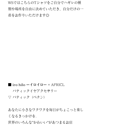
WSではこちらのTシャツをご自分でハギレの種
類や場所を自由に決めていただき、自分だけの一
着をお作りいただけます◎
■ 
iro hilo ーイロイロー
 × AFRICL
　 バティックイヤアクセサリー
▽ バティック（ベナン）
あなたに小さなワクワクを毎日がちょこっと楽し
くなるきっかけを.
世界のいろんな”かわいい”があつまるお店