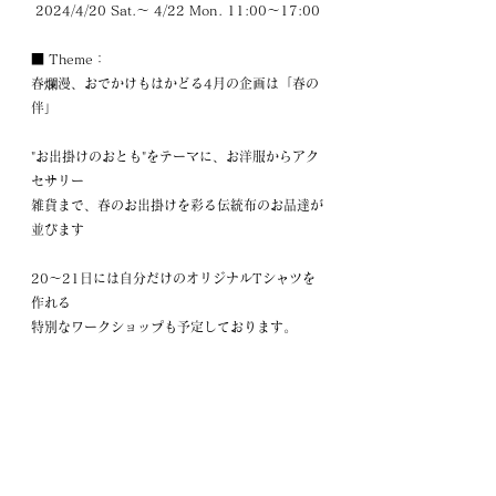
 2024/4/20 Sat.～ 4/22 Mon. 11:00～17:00
■ Theme：
春爛漫、おでかけもはかどる4月の企画は「春の
伴」
"お出掛けのおとも"をテーマに、お洋服からアク
セサリー
雑貨まで、春のお出掛けを彩る伝統布のお品達が
並びます
20～21日には自分だけのオリジナルTシャツを
作れる
特別なワークショップも予定しております。