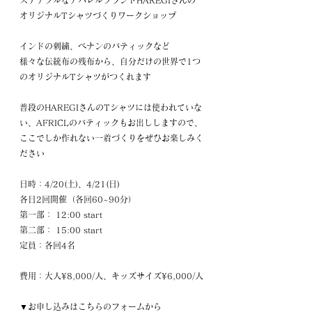
ステナブルなアパレルブランドHAREGIさんの
オリジナルTシャツづくりワークショップ
インドの刺繍、ベナンのバティックなど
様々な伝統布の残布から、自分だけの世界で1つ
のオリジナルTシャツがつくれます
普段のHAREGIさんのTシャツには使われていな
い、AFRICLのバティックもお出ししますので、
ここでしか作れない一着づくりをぜひお楽しみく
ださい
日時：4/20(土)、4/21(日)
各日2回開催（各回60~90分）
第一部： 12:00 start
第二部： 15:00 start
定員：各回4名
費用：大人¥8,000/人、キッズサイズ¥6,000/人
▼お申し込みはこちらのフォームから