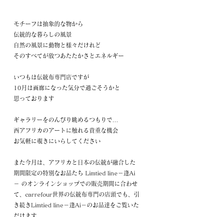
モチーフは抽象的な物から
伝統的な暮らしの風景
自然の風景に動物と様々だけれど
そのすべてが放つあたたかさとエネルギー
いつもは伝統布専門店ですが
10月は画廊になった気分で過ごそうかと
思っております
ギャラリーをのんびり眺めるつもりで…
西アフリカのアートに触れる貴重な機会
お気軽に覗きにいらしてください
また今月は、アフリカと日本の伝統が融合した
期間限定の特別なお品たち Limtied line－逢Ai
－ のオンラインショップでの販売期間に合わせ
て、carrefour世界の伝統布専門の店頭でも、引
き続きLimtied line－逢Ai－のお品達をご覧いた
だけます