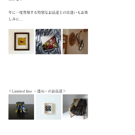
年に一度登場する特別なお品達との出逢いもお楽
しみに…
＜Limtied line －逢Ai－のお品達＞