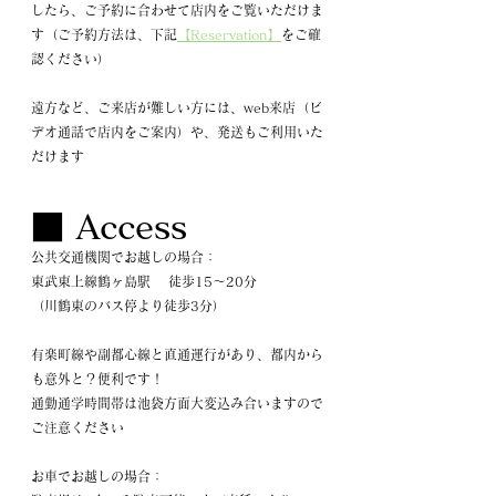
したら、ご予約に合わせて店内をご覧いただけま
す（ご予約方法は、下記
【Reservation】
をご確
認ください）
遠方など、ご来店が難しい方には、web来店（ビ
デオ通話で店内をご案内）や、発送もご利用いた
だけます
■ Access
公共交通機関でお越しの場合：
東武東上線鶴ヶ島駅 　徒歩15～20分
（川鶴東のバス停より徒歩3分）
有楽町線や副都心線と直通運行があり、都内から
も意外と？便利です！
通勤通学時間帯は池袋方面大変込み合いますので
ご注意ください
お車でお越しの場合：