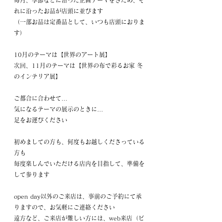
毎月、季節などに沿った企画テーマをさだめ、そ
れに沿ったお品が店頭に並びます
（一部お品は定番品として、いつも店頭におりま
す）
10月のテーマは【世界のアート展】
次回、11月のテーマは【
世界の布で彩るお家 冬
のインテリア展
】
ご都合に合わせて…
気になるテーマの展示のときに…
足をお運びください
初めましての方も、何度もお越しくださっている
方も
毎度楽しんでいただける店内を目指して、準備を
して参ります
open day以外のご来店は、事前のご予約にて承
りますので、お気軽にご連絡ください
遠方など、ご来店が難しい方には、web来店（ビ