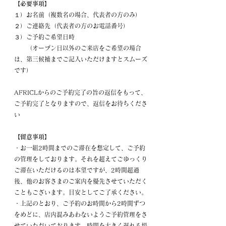
【必要事項】
１）お名前（複数名の場合、代表者の方のみ）
２）ご連絡先（代表者の方のお電話番号）
３）ご予約ご希望日時
　　（オープン日以外のご来店をご希望の場合
は、第三候補までご記入いただけますとスムーズ
です）
AFRICLからのご予約完了の旨の返信をもって、
ご予約完了となりますので、返信をお待ちくださ
い
【留意事項】
・お一組2時間までのご滞在を想定して、ご予約
の管理をしております。それを超えてごゆっくり
ご滞在いただけるのは本望ですが、2時間超過
後、他のお客さまのご案内を優先させていただく
こともございます。目安としてご了承ください。
・上記のとおり、ご予約のお時間から2時間ずつ
をめどに、店内混みあわないようご予約管理をさ
せていただいております。時間を大きく遅れる場