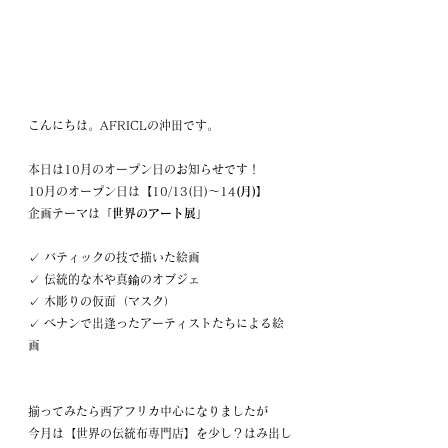
こんにちは。AFRICLの沖田です。
本日は10月のオープン日のお知らせです！
10月のオープン日は
【
10/13(日)～14
(月)】
企画テーマは
「世界のアート展」
✓ バティックの技で描いた絵画
✓ 伝統的な木や真鍮のオブジェ
✓ 木彫りの仮面（マスク）
✓ ベナンで出逢ったアーティストたちによる絵
画
揃ってみたら西アフリカ中心になりましたが
今月は【世界の伝統布専門店】を少し？はみ出し