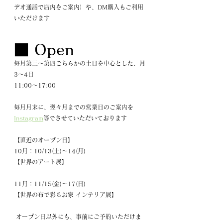
デオ通話で店内をご案内）や、DM購入もご利用
いただけます
■ Open
毎月第三～第四ごちらかの土日を中心とした、月
3～4日
11:00～17:00
毎月月末に、翌々月までの営業日のご案内を
Instagram
等でさせていただいております
【直近のオープン日】
10月：10/13(土)～14(月)
【世界のアート展】
11月：11/15(金)～17(日)
【世界の布で彩るお家 インテリア展】
オープン日以外にも、事前にご予約いただけま