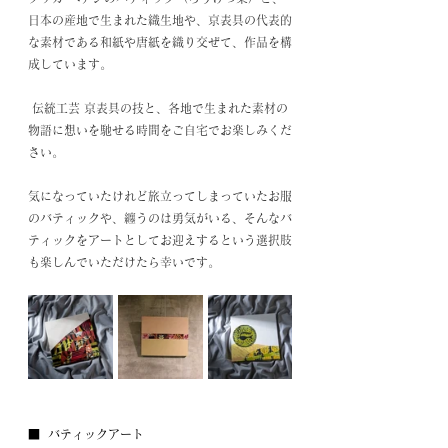
日本の産地で生まれた織生地や、京表具の代表的
な素材である和紙や唐紙を織り交ぜて、作品を構
成しています。
 伝統工芸 京表具の技と、各地で生まれた素材の
物語に想いを馳せる時間をご自宅でお楽しみくだ
さい。
気になっていたけれど旅立ってしまっていたお服
のバティックや、纏うのは勇気がいる、そんなバ
ティックをアートとしてお迎えするという選択肢
も楽しんでいただけたら幸いです。 
■  バティックアート