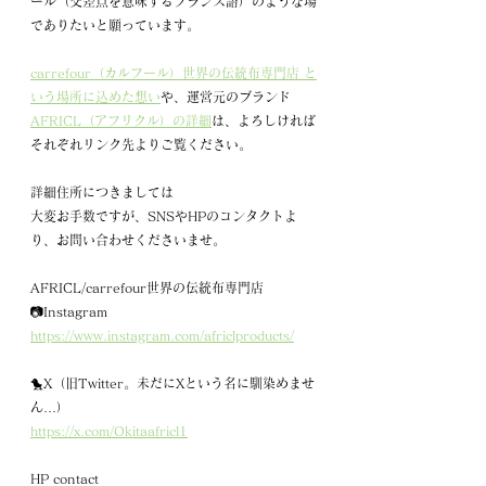
ール（交差点を意味するフランス語）のような場
でありたいと願っています。
carrefour（カルフール）世界の伝統布専門店 と
いう場所に込めた想い
や、運営元のブランド
AFRICL（アフリクル）の詳細
は、よろしければ
それぞれリンク先よりご覧ください。
詳細住所につきましては
大変お手数ですが、SNSやHPのコンタクトよ
り、お問い合わせくださいませ。
AFRICL/carrefour世界の伝統布専門店
📷Instagram
https://www.instagram.com/africlproducts/
🐤X（旧Twitter。未だにXという名に馴染めませ
ん…）
https://x.com/Okitaafricl1
HP contact