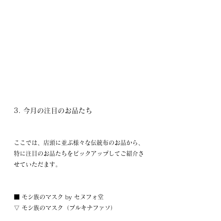
3. 今月の注目のお品たち
ここでは、店頭に並ぶ様々な伝統布のお品から、
特に注目のお品たちをピックアップしてご紹介さ
せていただます。
■ モシ族のマスク by セヌフォ堂
▽ モシ族のマスク（ブルキナファソ） 