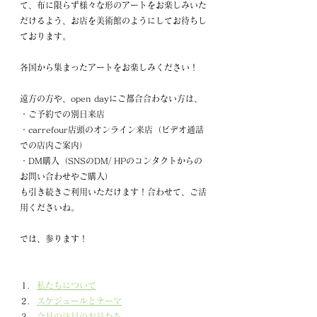
て、布に限らず様々な形のアートをお楽しみいた
だけるよう、お店を美術館のようにしてお待ちし
ております。
各国から集まったアートをお楽しみください！
遠方の方や、open dayにご都合合わない方は、
・ご予約での別日来店
・carrefour店頭のオンライン来店（ビデオ通話
での店内ご案内）
・DM購入（SNSのDM/ HPのコンタクトからの
お問い合わせやご購入）
も引き続きご利用いただけます！合わせて、ご活
用くださいね。
では、参ります！
私たちについて
スケジュールとテーマ
今月の注目のお品たち