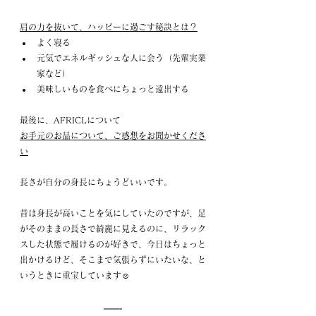
肩の力を抜いて、ハッピーに過ごす秘訣とは？
よく寝る
元気でエネルギッシュな人に会う（先輩実業
家など）
美味しいものを食べにちょっと遠出する
最後に、AFRICLについて
お手元のお品について、ご感想をお聞かせくださ
い
長さが自分の身長にちょうどいいです。
昔は身長が高いことを気にしていたのですが、足
がそのままの長さで綺麗に見えるのに、リラック
スした状態で履けるのが好きで、今日はちょっと
出かけるけど、そこまで気張らずにいたいな、と
いうときに重宝しています☺