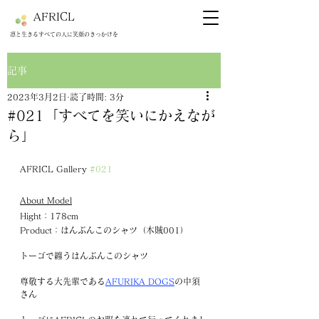
AFRICL
​​凛と生きるすべての人に笑顔のきっかけを
記事
2023年3月2日
読了時間: 3分
#021「すべてを笑いにかえなが
ら」
AFRICL Gallery 
#021
About Model
Hight：178cm
Product：はんぶんこのシャツ（木賊001）
トーゴで纏うはんぶんこのシャツ
尊敬する大先輩である
AFURIKA DOGS
の中須
さん