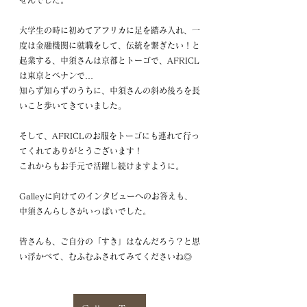
せんでした。
大学生の時に初めてアフリカに足を踏み入れ、一
度は金融機関に就職をして、伝統を繋ぎたい！と
起業する、中須さんは京都とトーゴで、AFRICL
は東京とベナンで…
知らず知らずのうちに、中須さんの斜め後ろを長
いこと歩いてきていました。
そして、AFRICLのお服をトーゴにも連れて行っ
てくれてありがとうございます！
これからもお手元で活躍し続けますように。
Galleyに向けてのインタビューへのお答えも、
中須さんらしさがいっぱいでした。
皆さんも、ご自分の「すき」はなんだろう？と思
い浮かべて、むふむふされてみてくださいね◎