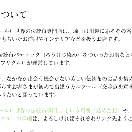
について
（カルフール）世界の伝統布専門店は、埼玉は川越にあるその
をもちいたお洋服やインテリアなどを扱うお店です。
の伝統布バティック（ろうけつ染め）をつかったお服など
（アフリクル）が運営しています。
で、なかなか出会う機会がない美しい伝統布のお品を集
暮らすお客さまが初めて出逢うカルフール（交差点を意
ありたいと願っています。
カルフール）世界の伝統布専門店 という場所に込めた想い
や
フリクル）の詳細
は、よろしければそれぞれリンク先より