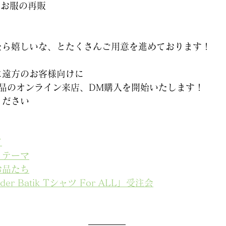
のお服の再販
たら嬉しいな、とたくさんご用意を進めております！
に遠方のお客様向けに
頭のお品のオンライン来店、DM購入を開始いたします！
ください
て
とテーマ
お品たち
der Batik Tシャツ For ALL」受注会