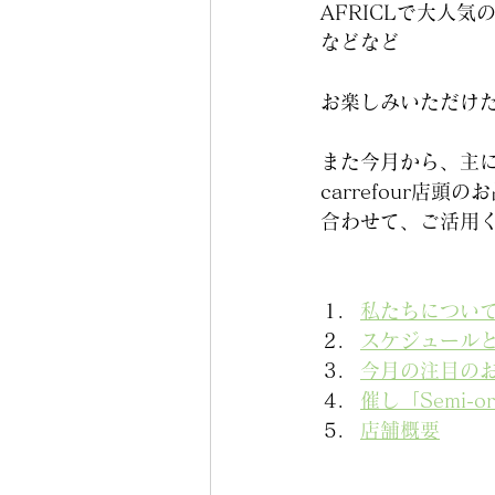
AFRICLで大人気
などなど
お楽しみいただけ
また今月から、主
carrefour店
合わせて、ご活用
私たちについ
スケジュール
今月の注目の
催し「Semi-or
店舗概要