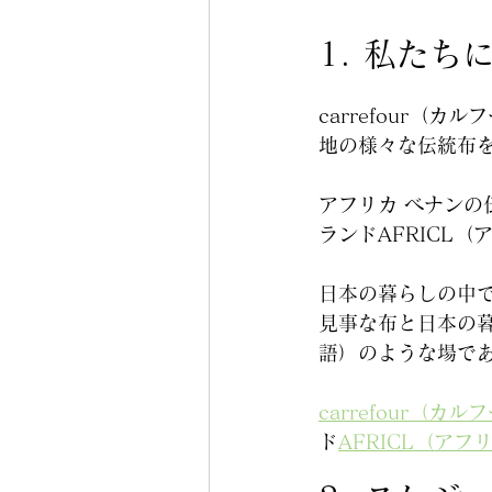
1. 私たち
carrefour
地の様々な伝統布
アフリカ ベナン
ランドAFRICL
日本の暮らしの中
見事な布と日本の
語）のような場で
carrefour（
ド
AFRICL（ア