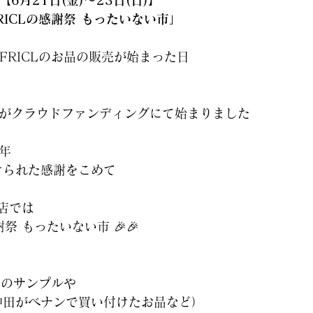
【6月21日(金)～23日(日)】
RICLの感謝祭 もったいない市」
AFRICLのお品の販売が始まった日
tの販売がクラウドファンディングにて始まりました
年
けられた感謝をこめて
お店では
感謝祭 もったいない市 🎉🎉
！
らのサンプルや
沖田がベナンで買い付けたお品など）