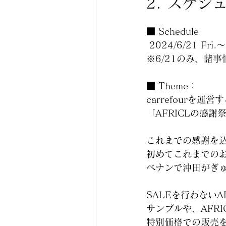
2. スケジ
■ Schedule
 2024/6/21 Fri.
※6/21のみ、諸
■ Theme：
carrefourを
「
AFRICL
の感謝祭
これまでの感謝を
初めてこれまでの
ベナンで沖田がぎ
SALEを行わないA
サンプルや、AFR
特別価格での販売